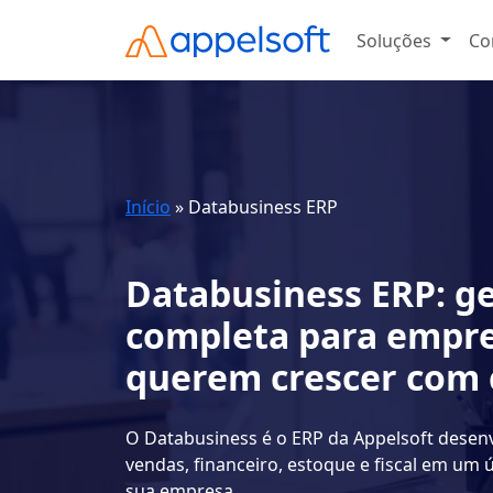
Soluções
Co
Início
»
Databusiness ERP
Databusiness ERP: g
completa para empr
querem crescer com 
O Databusiness é o ERP da Appelsoft desenv
vendas, financeiro, estoque e fiscal em um 
sua empresa.