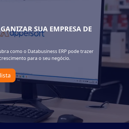
GANIZAR SUA EMPRESA DE
ubra como o Databusiness ERP pode trazer
 crescimento para o seu negócio.
ista